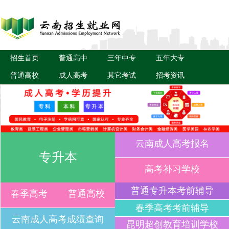
招生首页
普通高中
三年中专
五年大专
普通高校
成人高考
其它考试
招考资讯
云南成人高考报名
专升本
高考补习学校
普通专升本考前辅导
春季高考
普通高校
春季高考考前辅导
云南成人高考成绩查询
昆明超创教育培训学校