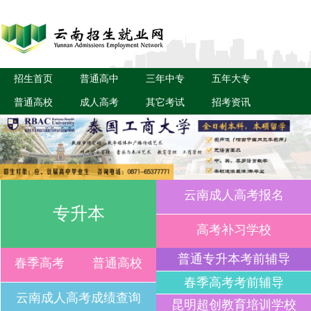
招生首页
普通高中
三年中专
五年大专
普通高校
成人高考
其它考试
招考资讯
云南成人高考报名
专升本
高考补习学校
普通专升本考前辅导
春季高考
普通高校
春季高考考前辅导
云南成人高考成绩查询
昆明超创教育培训学校