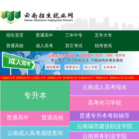
招生首页
普通高中
三年中专
五年大专
普通高校
成人高考
其它考试
招考资讯
云南成人高考报名
专升本
高考补习学校
普通专升本考前辅导
普通高中
普通高校
云南城市建设职业学院
云南成人高考成绩查询
云南商务职业学院