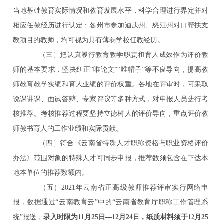
当地基础教育实际情况和教育发展水平，科学合理进行界定并对
相应任教经历进行认定；各州市参加迪庆州、怒江州对口帮扶支
教项目的教师，均可视为具有薄弱学校任教经历。
（三）把认真履行教育教学职责和育人成效作为评价教
师的基本要求，坚决纠正“唯论文”“唯帽子”等不良导向，提高教
师教育教学实绩和育人业绩的评价权重。各地在评审时，可采取
说课讲课、面试答辩、专家评议等多种方式，对申报人员进行考
核推荐。考核推荐过程要坚持立德树人的评价导向，重点评价教
师教书育人的工作业绩和实际贡献。
（四）符合《云南省特殊人才职称资格与职业资格评价
办法》范围对象的特殊人才可同步申报，推荐数须包含在下达本
地本单位的推荐数额内。
（五）2021年云南省正高级教师推荐评审实行网络申
报，数据通过“云南教育云”中的“云南省教育厅职称工作管理系
统”报送，
录入时限为11月25日—12月24日，纸质材料须于12月25