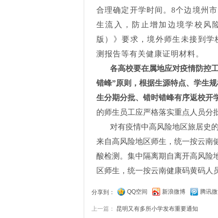
合理确定开学时间。8个边境州市
生流入，防止增加边境学校风
版）》要求，境外师生未接到学
测报告等有关健康证明材料。
各高校要在属地应对疫情防控
错峰”原则，根据生源特点、学生规
生分期分批、错时错峰有序返校开
的师生员工应严格落实重点人员分
对有疫情中高风险地区旅居史
来自高风险地区师生，统一按云南
酸检测。集中隔离期自离开高风险地
区师生，统一按云南健康码黄码人员
QQ空间
新浪微博
腾讯微
分享到：
上一篇：
昆明又有多所小学发布重要通知