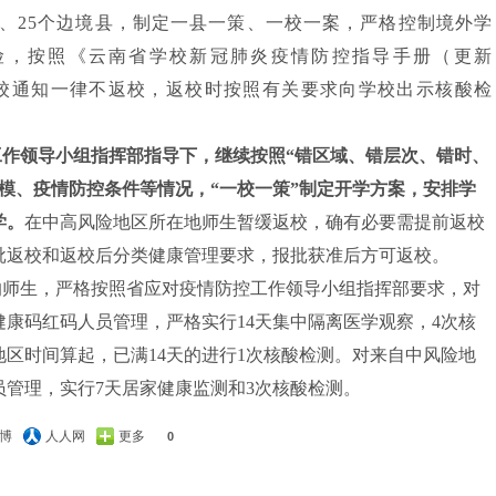
、25个边境县，制定一县一策、一校一案，严格控制境外学
险，按照《云南省学校新冠肺炎疫情防控指导手册（更新
校通知一律不返校，返校时按照有关要求向学校出示核酸检
工作领导小组指挥部指导下，继续按照
“错区域、错层次、错时、
模、疫情防控条件等情况，“一校一策”制定开学方案，安排学
学。
在中高风险地区所在地师生暂缓返校，确有必要需提前返校
批返校和返校后分类健康管理要求，报批获准后方可返校。
的师生，严格按照省应对疫情防控工作领导小组指挥部要求，对
健康码红码人员管理，严格实行
14天集中隔离医学观察，4次核
区时间算起，已满14天的进行1次核酸检测。对来自中风险地
管理，实行7天居家健康监测和3次核酸检测。
博
人人网
更多
0