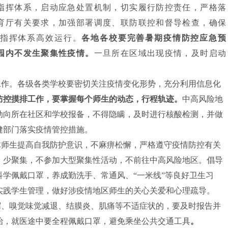
指挥体系，启动应急处置机制，切实履行防控责任，严格落
育厅有关要求，加强部署调度、联防联控和督导检查，确保
指挥体系高效运行。
各地各校要完善暑期疫情防控应急预
园内不发生聚集性疫情。
一旦所在区域出现疫情，及时启动
工作。各级各类学校要密切关注疫情变化形势，充分利用信息化
防控摸排工作，要掌握每个师生的动态，行程轨迹。
中高风险地
动向所在社区和学校报备，不得隐瞒，及时进行核酸检测，并做
健部门落实疫情管控措施。
体师生提高自我防护意识，不麻痹松懈，严格遵守疫情防控有关
、少聚集，不参加大型聚集性活动，不前往中高风险地区。倡导
科学佩戴口罩，养成勤洗手、常通风、
“一米线”等良好卫生习
实践学生管理，做好涉疫情地区师生的关心关爱和心理疏导。
泻、嗅觉味觉减退、结膜炎、肌痛等不适症状的，要及时报告并
治，就医途中要全程佩戴口罩，避免乘坐公共交通工具
。