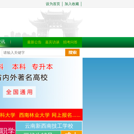
设为首页
│
加入收藏
│
资讯
最新公告
嘉宾访谈
招考问答
云南新西南技工学校
职学