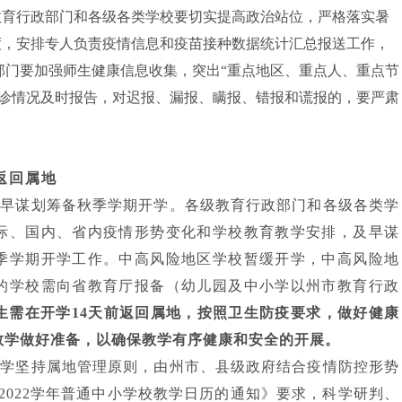
教育行政部门和各级各类学校要切实提高政治站位，严格落实暑
制度，安排专人负责疫情信息和疫苗接种数据统计汇总报送工作，
部门要加强师生健康信息收集，突出“重点地区、重点人、重点节
确诊情况及时报告，对迟报、漏报、瞒报、错报和谎报的，要严肃
返回属地
及早谋划筹备秋季学期开学。各级教育行政部门和各级各类学
际、国内、省内疫情形势变化和学校教育教学安排，及早谋
季学期开学工作。中高风险地区学校暂缓开学，中高风险地
的学校需向省教育厅报备（幼儿园及中小学以州市教育行政
生需在开学
14天前返回属地，按照卫生防疫要求，做好健康
教学做好准备，以确保教学有序健康和安全的开展。
开学坚持属地管理原则，由州市、县级政府结合疫情防控形势
21-2022学年普通中小学校教学日历的通知》要求，科学研判、