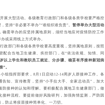
织开展大型活动。各级教育行政部门和各级各类学校要严格控
理，坚持
“非必要不举办”“谁组织谁负责”。
暂停举办大型活动
，确需举办的应坚持属地原则，须经当地应对疫情防控工作
举办或采用线上方式举办。
育行政部门和各级各类学校要高度重视，坚持属地原则，按照
密配合当地卫生健康、疾控部门，在
“依法依规、知情、同
2岁以上学生和教职员工就近、分步骤、稳妥有序接种新冠病
接”。
导小组指挥部要求，
8月1日启动12-14周岁人群接种工作。各
通告知、宣传教育，坚持“小手拉大手、全家总动员”，加大
预防接种的认知和理解。要积极配合属地卫生健康部门，做
化接种流程。要提前做好风险研判，加强舆情监测，严防因
情，防止将疫苗接种简单化、一刀切。