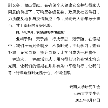
危急之时，唯有担当方显忠诚。作为大学生，我
们要弘扬
“生命至上，举国同心，舍生忘死，尊重科
学，命运与共”的抗疫精神，坚定信念、遵守纪律、听
从指挥、保护自己、理性防疫，在这场“人民战争”中尽
到义务、做出贡献。在确保个人健康安全并征得家人
同意的前提下，可响应各级党委、政府及社区号召，
力所能及地参与疫情防控工作，展现云大青年敢于担
当、甘于奉献的良好风采。
四、牢记本分，争当勤奋好学
“模范生”
业精于勤，荒于嬉；行成于思，毁于随。在假期
中，我们应当只争朝夕，不负时光，主动学习，查缺
补漏，充实自我，提升自我，让学习成为一种责任、
一种追求、一种生活方式，用习得知识的喜悦来填充
光阴。让我们的假期在井井有条中平稳前行，让我们
背上行囊返航时无愧于心、不留遗憾。